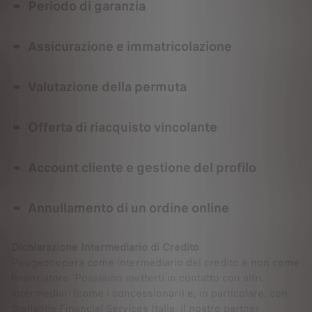
Periodo di garanzia
Assicurazione e immatricolazione
Valutazione della permuta
Offerta di riacquisto vincolante
Account cliente e gestione del profilo
Annullamento di un ordine online
Dichiarazione Intermediario di Credito
Peugeot opera come intermediario del credito e non come
finanziatore. Possiamo metterti in contatto con altri
intermediari (come i concessionari) e, in particolare, con
Stellantis Financial Services Italia, il nostro partner