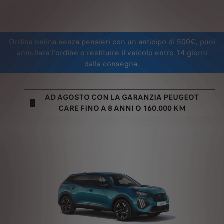
Ordina online senza pensieri con un anticipo di 500€, puoi
annullare l'ordine o restituire il veicolo entro 14 giorni
dalla consegna.
AD AGOSTO CON LA GARANZIA PEUGEOT
CARE FINO A 8 ANNI O 160.000 KM