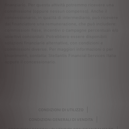
finanziario. Per questa attività potremmo ricevere una
commissione (oppure nessun compenso). Anche il
concessionario, in qualità di intermediario, può ricevere
dal finanziatore una remunerazione, che può includere:
commissioni fisse, incentivi o campagne percentuali e/o
obiettivi concordati. Potrebbero essere disponibili
soluzioni finanziarie alternative, con condizioni e
commissioni diverse. Per maggiori informazioni o per
chiarimenti, contatta: Stellantis Financial Services Italia
oppure il concessionario.
CONDIZIONI DI UTILIZZO
CONDIZIONI GENERALI DI VENDITA