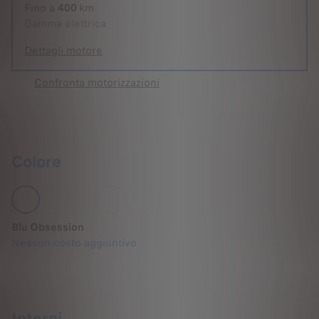
Fino a
400
km
Gamma elettrica
Dettagli motore
Confronta motorizzazioni
Colore
Blu Obsession
Nessun costo aggiuntivo
Interni