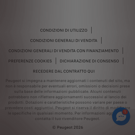
CONDIZIONI DI UTILIZZO
CONDIZIONI GENERALI DI VENDITA
CONDIZIONI GENERALI DI VENDITA CON FINANZIAMENTO
PREFERENZE COOKIES
DICHIARAZIONE DI CONSENSO
RECEDERE DAL CONTRATTO QUI
Peugeot si impegna a mantenere aggiornati i contenuti del sito, ma
non è responsabile per eventuali errori, omissioni o decisioni prese
sulla base delle informazioni pubblicate. Alcuni contenuti
potrebbero non riflettere aggiornamenti successivi al lancio dei
prodotti. Dotazioni e caratteristiche possono variare per paese o
prevedere costi aggiuntivi. Peugeot si riserva il diritto di modificare
1
le specifiche in qualsiasi momento. Per informazioni aggiornate,
contatta il tuo rivenditore Peugeot.
© Peugeot 2026