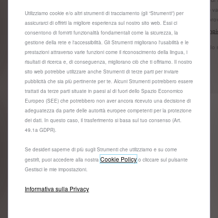
L'offerta è valida fino al 31/08/2026.
L'offerta è v
Utilizziamo cookie e/o altri strumenti di tracciamento (gli “Strumenti”) per
Salvo approvazione Stellantis Financial Services Italia S.p.A.
Salvo approv
assicurarci di offrirti la migliore esperienza sul nostro sito web. Essi ci
Vedi esempio rappresentativo e termini e condizioni
Vedi esempio
consentono di fornirti funzionalità fondamentali come la sicurezza, la
finanziari
finanziari
gestione della rete e l'accessibilità. Gli Strumenti migliorano l'usabilità e le
* il modello mostrato è la 208 Style Benzina 100cv.
* il modello
prestazioni attraverso varie funzioni come il riconoscimento della lingua, i
risultati di ricerca e, di conseguenza, migliorano ciò che ti offriamo. Il nostro
sito web potrebbe utilizzare anche Strumenti di terze parti per inviare
Trova la tua auto
pubblicità che sia più pertinente per te. Alcuni Strumenti potrebbero essere
trattati da terze parti situate in paesi al di fuori dello Spazio Economico
Europeo (SEE) che potrebbero non aver ancora ricevuto una decisione di
adeguatezza da parte delle autorità europee competenti per la protezione
dei dati. In questo caso, il trasferimento si basa sul tuo consenso (Art.
49.1a GDPR).
Se desideri saperne di più sugli Strumenti che utilizziamo e su come
Cookie Policy
gestirli, puoi accedere alla nostra
o cliccare sul pulsante
Domande e risposte
Gestisci le mie impostazioni.
Informativa sulla Privacy
Per maggiori informazioni sul processo di ordinazione
online, consulta: in caso di pagamento in contanti:
l’Articolo 3 – “Passaggi dell’ordine sul sito” delle