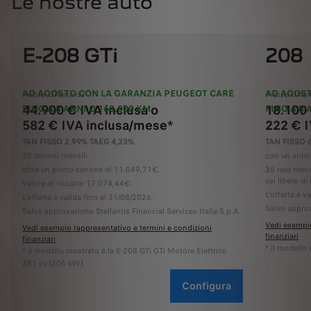
Le nostre auto
E-208 GTi
208
AD AGOSTO CON LA GARANZIA PEUGEOT CARE
AD AGOST
Prezzo Offerta da
Prezzo Offer
44.900 € IVA inclusa o
18.100 
FINO A 8 ANNI O 160.000 KM
FINO A 8 
582 € IVA inclusa/mese*
222 € 
TAN FISSO 2,99% TAEG 4,23%
.
TAN FISSO 
35 canoni mensili
con un antic
oltre un primo canone di 11.049,71€.
35 rate mens
sei libero di 
Valore di riscatto 17.074,44€.
L'offerta è v
L'offerta è valida fino al 31/08/2026.
Salvo approv
Salvo approvazione Stellantis Financial Services Italia S.p.A.
Vedi esempio
Vedi esempio rappresentativo e termini e condizioni
finanziari
finanziari
* il modello
* il modello mostrato è la E-208 GTi GTi Motore Elettrico
281 cv (206 kW).
Configura