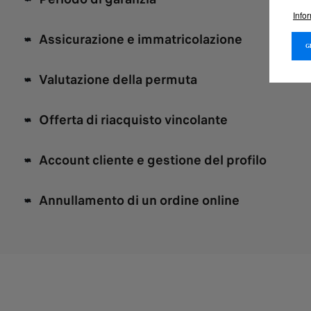
Info
Assicurazione e immatricolazione
Valutazione della permuta
Offerta di riacquisto vincolante
Account cliente e gestione del profilo
Annullamento di un ordine online