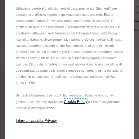
L'offerta è valida fino al 31/08/2026.
L'offerta è v
Utilizziamo cookie e/o altri strumenti di tracciamento (gli “Strumenti”) per
Salvo approvazione Stellantis Financial Services Italia S.p.A.
Salvo approv
assicurarci di offrirti la migliore esperienza sul nostro sito web. Essi ci
Vedi esempio rappresentativo e termini e condizioni
Vedi esempio
consentono di fornirti funzionalità fondamentali come la sicurezza, la
finanziari
finanziari
gestione della rete e l'accessibilità. Gli Strumenti migliorano l'usabilità e le
* il modello mostrato è la 208 Style Benzina 100cv.
* il modello
prestazioni attraverso varie funzioni come il riconoscimento della lingua, i
risultati di ricerca e, di conseguenza, migliorano ciò che ti offriamo. Il nostro
sito web potrebbe utilizzare anche Strumenti di terze parti per inviare
Trova la tua auto
pubblicità che sia più pertinente per te. Alcuni Strumenti potrebbero essere
trattati da terze parti situate in paesi al di fuori dello Spazio Economico
Europeo (SEE) che potrebbero non aver ancora ricevuto una decisione di
adeguatezza da parte delle autorità europee competenti per la protezione
dei dati. In questo caso, il trasferimento si basa sul tuo consenso (Art.
49.1a GDPR).
Se desideri saperne di più sugli Strumenti che utilizziamo e su come
Cookie Policy
gestirli, puoi accedere alla nostra
o cliccare sul pulsante
Domande e risposte
Gestisci le mie impostazioni.
Informativa sulla Privacy
Per maggiori informazioni sul processo di ordinazione
online, consulta: in caso di pagamento in contanti:
l’Articolo 3 – “Passaggi dell’ordine sul sito” delle