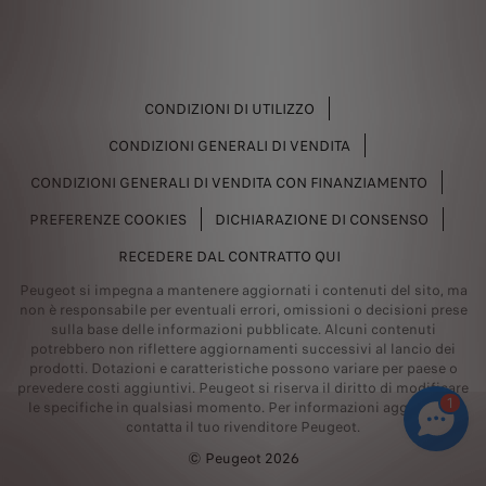
CONDIZIONI DI UTILIZZO
CONDIZIONI GENERALI DI VENDITA
CONDIZIONI GENERALI DI VENDITA CON FINANZIAMENTO
PREFERENZE COOKIES
DICHIARAZIONE DI CONSENSO
RECEDERE DAL CONTRATTO QUI
Peugeot si impegna a mantenere aggiornati i contenuti del sito, ma
non è responsabile per eventuali errori, omissioni o decisioni prese
sulla base delle informazioni pubblicate. Alcuni contenuti
potrebbero non riflettere aggiornamenti successivi al lancio dei
prodotti. Dotazioni e caratteristiche possono variare per paese o
prevedere costi aggiuntivi. Peugeot si riserva il diritto di modificare
1
le specifiche in qualsiasi momento. Per informazioni aggiornate,
contatta il tuo rivenditore Peugeot.
© Peugeot 2026