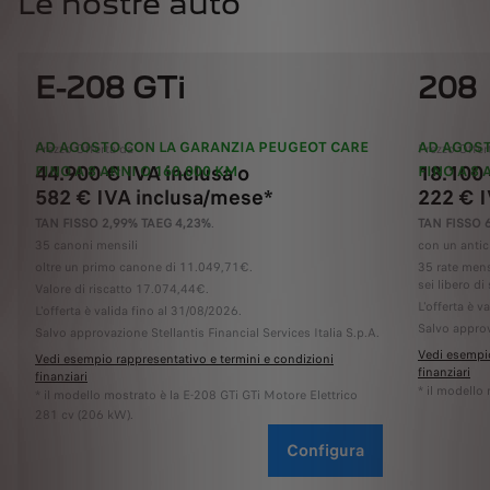
Le nostre auto
E-208 GTi
208
AD AGOSTO CON LA GARANZIA PEUGEOT CARE
AD AGOST
Prezzo Offerta da
Prezzo Offer
44.900 € IVA inclusa o
18.100 
FINO A 8 ANNI O 160.000 KM
FINO A 8 
582 € IVA inclusa/mese*
222 € 
TAN FISSO 2,99% TAEG 4,23%
.
TAN FISSO 
35 canoni mensili
con un antic
oltre un primo canone di 11.049,71€.
35 rate mens
sei libero di 
Valore di riscatto 17.074,44€.
L'offerta è v
L'offerta è valida fino al 31/08/2026.
Salvo approv
Salvo approvazione Stellantis Financial Services Italia S.p.A.
Vedi esempio
Vedi esempio rappresentativo e termini e condizioni
finanziari
finanziari
* il modello
* il modello mostrato è la E-208 GTi GTi Motore Elettrico
281 cv (206 kW).
Configura