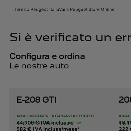
Torna a Peugeot Italia
Vai a Peugeot Store Online
Si è verificato un e
Configura e ordina
Le nostre auto
E-208 GTi
20
AD AGOSTO CON LA GARANZIA PEUGEOT
AD AG
Prezzo Offerta da
Prezzo 
44.900 € IVA inclusa o
18.1
CARE FINO A 8 ANNI O 160.000 KM
CARE 
582 € IVA inclusa/mese*
222 