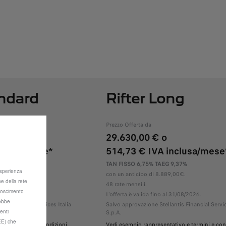
andard
Rifter Long
Prezzo Offerta da
29.630,00 €
o
clusa/mese*
514,73 €
IVA inclusa/mese
,49%
TAN FISSO 6,75% TAEG 9,37%
 esperienza
00€.
con un anticipo di 8.889,00€.
ne della rete
48 rate mensili.
onoscimento
1/08/2026.
L'offerta è valida fino al 31/08/2026.
rebbe
is Financial Services Italia
Salvo approvazione Stellantis Financial Servic
enti
S.p.A.
SEE) che
vo e termini e condizioni
Vedi esempio rappresentativo e termini e con