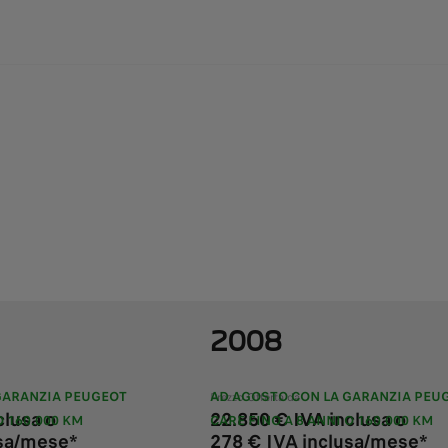
2008
GARANZIA PEUGEOT
AD AGOSTO CON LA GARANZIA PEU
Prezzo Offerta da
clusa o
22.850 € IVA inclusa o
O 160.000 KM
CARE FINO A 8 ANNI O 160.000 KM
usa/mese*
278 € IVA inclusa/mese*