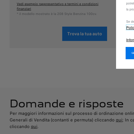
potre
Vedi esempio rappresentativo e termini e condizioni
Vedi es
finanziari
finanzia
la pr
* il modello mostrato è la 208 Style Benzina 100cv.
* il mo
Se de
Poli
Trova la tua auto
Info
Domande e risposte
Per maggiori informazioni sul processo di ordinazione online
Generali di Vendita (contanti e permuta) cliccando
qui
; In 
cliccando
qui
.