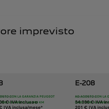
rrore imprevisto
8
E-208
OSTO CON LA GARANZIA PEUGEOT
AD AGOSTO CON LA 
Offerta da
Prezzo Offerta da
00 € IVA inclusa o
34.030 € IVA in
FINO A 8 ANNI O 160.000 KM
CARE FINO A 8 ANNI 
€ IVA inclusa/mese*
201 € IVA incl