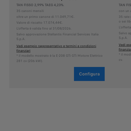
TAN FISSO 2,99% TAEG 4,23%
.
TAN FI
35 canoni mensili
con un 
oltre un primo canone di 11.049,71€.
35 rate 
o sei lib
Valore di riscatto 17.074,44€.
L'offert
L'offerta è valida fino al 31/08/2026.
Salvo ap
Salvo approvazione Stellantis Financial Services Italia
S.p.A.
S.p.A.
Vedi es
Vedi esempio rappresentativo e termini e condizioni
finanzia
finanziari
* il mo
* il modello mostrato è la E-208 GTi GTi Motore Elettrico
cv.
281 cv (206 kW).
Configura