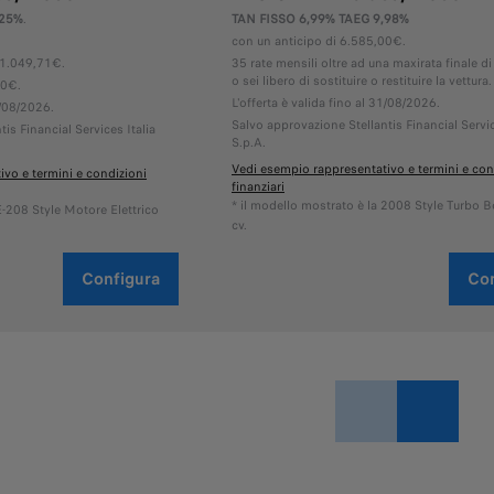
,25%
.
TAN FISSO 6,99% TAEG 9,98%
con un anticipo di 6.585,00€.
11.049,71€.
35 rate mensili oltre ad una maxirata finale 
o sei libero di sostituire o restituire la vettura.
40€.
L'offerta è valida fino al 31/08/2026.
1/08/2026.
Salvo approvazione Stellantis Financial Servic
is Financial Services Italia
S.p.A.
Vedi esempio rappresentativo e termini e con
vo e termini e condizioni
finanziari
* il modello mostrato è la 2008 Style Turbo 
E-208 Style Motore Elettrico
cv.
Configura
Con