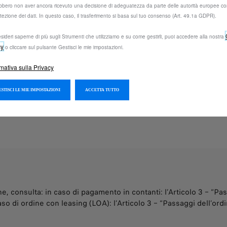
bbero non aver ancora ricevuto una decisione di adeguatezza da parte delle autorità europee co
empio rappresentativo e termini e condizioni
finanziari
ri
* il modello mostrato è la 
otezione dei dati. In questo caso, il trasferimento si basa sul tuo consenso (Art. 49.1a GDPR).
dello mostrato è la 2008 Style Benzina 100cv.
100cv S&S.
sideri saperne di più sugli Strumenti che utilizziamo e su come gestirli, puoi accedere alla nostra
cy
o cliccare sul pulsante Gestisci le mie impostazioni.
Trova la tua auto
rmativa sulla Privacy
GESTISCI LE MIE IMPOSTAZIONI
ACCETTA TUTTO
, consulta: in caso di pagamento in contanti: l’Articolo 3 – “Pas
caso di ordine con leasing (LOA): l’Articolo 3 – “Passaggi dell’or