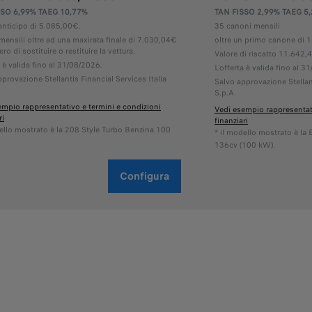
SSO 6,99% TAEG 10,77%
TAN FISSO 2,99% TAEG 5
anticipo di 5.085,00€.
35 canoni mensili
mensili oltre ad una maxirata finale di 7.030,04€
oltre un primo canone di 
ero di sostituire o restituire la vettura.
Valore di riscatto 11.642,
a è valida fino al 31/08/2026.
L'offerta è valida fino al 3
provazione Stellantis Financial Services Italia
Salvo approvazione Stellant
S.p.A.
empio rappresentativo e termini e condizioni
Vedi esempio rappresentati
ri
finanziari
dello mostrato è la 208 Style Turbo Benzina 100
* il modello mostrato è la 
136cv (100 kW).
Configura