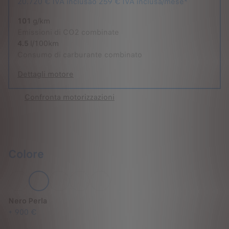
20.720 €
IVA inclusa
o
259 € IVA inclusa/mese*
101
g/km
Emissioni di CO2 combinate
4.5
l/100km
Consumo di carburante combinato
Dettagli motore
Confronta motorizzazioni
Colore
Nero Perla
+
900 €