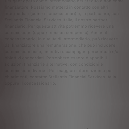
Peugeot opera come intermediario del credito e non come
finanziatore. Possiamo metterti in contatto con altri
intermediari (come i concessionari) e, in particolare, con
Stellantis Financial Services Italia, il nostro partner
finanziario. Per questa attività potremmo ricevere una
commissione (oppure nessun compenso). Anche il
concessionario, in qualità di intermediario, può ricevere
dal finanziatore una remunerazione, che può includere:
commissioni fisse, incentivi o campagne percentuali e/o
obiettivi concordati. Potrebbero essere disponibili
soluzioni finanziarie alternative, con condizioni e
commissioni diverse. Per maggiori informazioni o per
chiarimenti, contatta: Stellantis Financial Services Italia
oppure il concessionario.