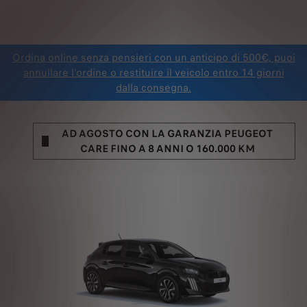
Ordina online senza pensieri con un anticipo di 500€, puoi
annullare l'ordine o restituire il veicolo entro 14 giorni
dalla consegna.
AD AGOSTO CON LA GARANZIA PEUGEOT
CARE FINO A 8 ANNI O 160.000 KM