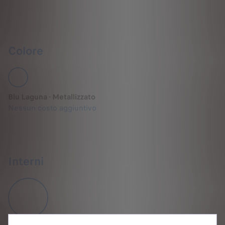
Colore
Blu Laguna - Metallizzato
Nessun costo aggiuntivo
Interni