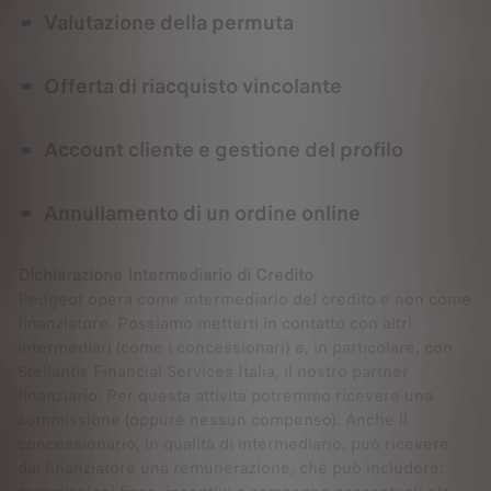
Valutazione della permuta
Offerta di riacquisto vincolante
Account cliente e gestione del profilo
Annullamento di un ordine online
Dichiarazione Intermediario di Credito
Peugeot opera come intermediario del credito e non come
finanziatore. Possiamo metterti in contatto con altri
intermediari (come i concessionari) e, in particolare, con
Stellantis Financial Services Italia, il nostro partner
finanziario. Per questa attività potremmo ricevere una
commissione (oppure nessun compenso). Anche il
concessionario, in qualità di intermediario, può ricevere
dal finanziatore una remunerazione, che può includere: