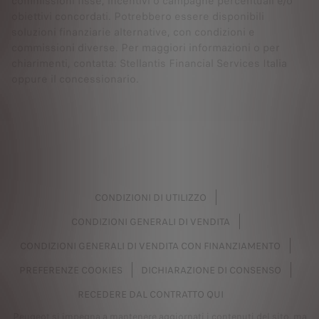
commissioni fisse, incentivi o campagne percentuali e/o
obiettivi concordati. Potrebbero essere disponibili
soluzioni finanziarie alternative, con condizioni e
commissioni diverse. Per maggiori informazioni o per
chiarimenti, contatta: Stellantis Financial Services Italia
oppure il concessionario.
CONDIZIONI DI UTILIZZO
CONDIZIONI GENERALI DI VENDITA
CONDIZIONI GENERALI DI VENDITA CON FINANZIAMENTO
PREFERENZE COOKIES
DICHIARAZIONE DI CONSENSO
RECEDERE DAL CONTRATTO QUI
Peugeot si impegna a mantenere aggiornati i contenuti del sito, ma