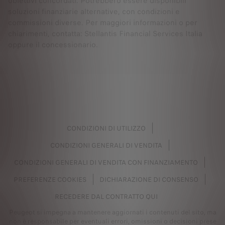
obiettivi concordati. Potrebbero essere disponibili
soluzioni finanziarie alternative, con condizioni e
commissioni diverse. Per maggiori informazioni o per
chiarimenti, contatta: Stellantis Financial Services Italia
oppure il concessionario.
CONDIZIONI DI UTILIZZO
CONDIZIONI GENERALI DI VENDITA
CONDIZIONI GENERALI DI VENDITA CON FINANZIAMENTO
PREFERENZE COOKIES
DICHIARAZIONE DI CONSENSO
RECEDERE DAL CONTRATTO QUI
Peugeot si impegna a mantenere aggiornati i contenuti del sito, ma
non è responsabile per eventuali errori, omissioni o decisioni prese