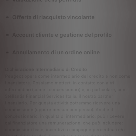
Offerta di riacquisto vincolante
Account cliente e gestione del profilo
Annullamento di un ordine online
Dichiarazione Intermediario di Credito
Peugeot opera come intermediario del credito e non come
finanziatore. Possiamo metterti in contatto con altri
intermediari (come i concessionari) e, in particolare, con
Stellantis Financial Services Italia, il nostro partner
finanziario. Per questa attività potremmo ricevere una
commissione (oppure nessun compenso). Anche il
concessionario, in qualità di intermediario, può ricevere
dal finanziatore una remunerazione, che può includere:
commissioni fisse, incentivi o campagne percentuali e/o