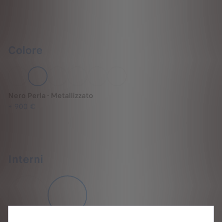
Colore
Nero Perla - Metallizzato
+
900 €
Interni